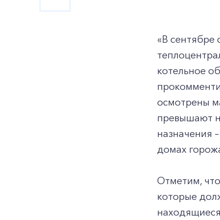
«В сентябре
теплоцентрал
котельное об
прокомменти
осмотрены ма
превышают н
назначения –
домах горожа
Отметим, что
которые дол
находящиеся 