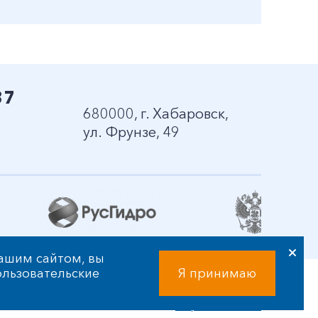
37
680000, г. Хабаровск,
ул. Фрунзе, 49
нашим сайтом, вы
пользовательские
Я принимаю
ственности и праве интеллектуальной собственности
Разработка сайта