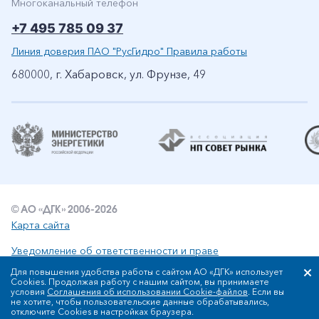
Многоканальный телефон
+7 495 785 09 37
Линия доверия ПАО "РусГидро" Правила работы
680000, г. Хабаровск, ул. Фрунзе, 49
© АО «ДГК» 2006-2026
Карта сайта
Уведомление об ответственности и праве
интеллектуальной собственности
Для повышения удобства работы с сайтом АО «ДГК» использует
Политика АО «ДГК» в отношении обработки персональных
Cookies. Продолжая работу с нашим сайтом, вы принимаете
условия
Соглашения об использовании Cookie-файлов
. Если вы
данных
не хотите, чтобы пользовательские данные обрабатывались,
Сообщить об ошибке: ctrl+enter
отключите Cookies в настройках браузера.