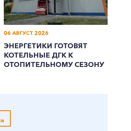
06 АВГУСТ 2026
0
ЭНЕРГЕТИКИ ГОТОВЯТ
В
КОТЕЛЬНЫЕ ДГК К
О
ОТОПИТЕЛЬНОМУ СЕЗОНУ
Г
И
В
ся