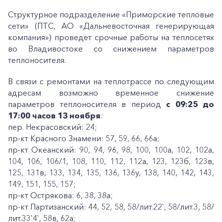
Структурное подразделение «Приморские тепловые
сети» (ПТС, АО «Дальневосточная генерирующая
компания») проведет срочные работы на теплосетях
во Владивостоке со снижением параметров
теплоносителя.
В связи с ремонтами на теплотрассе по следующим
адресам возможно временное снижение
параметров теплоносителя в период
с 09:25 до
17:00 часов 13 ноября
:
пер. Некрасовский: 24;
пр-кт Красного Знамени: 57, 59, 66, 66а;
пр-кт Океанский: 90, 94, 96, 98, 100, 100а, 102, 102а,
104, 106, 106/1, 108, 110, 112, 112а, 123, 123б, 123в,
125, 131в, 133, 134, 135, 136, 136у, 138, 140, 142, 143,
149, 151, 155, 157;
пр-кт Острякова: 6, 38, 38а;
пр-кт Партизанский: 44, 52, 58, 58/лит.22`, 58/лит.3, 58/
лит.33`4`, 58в, 62а;