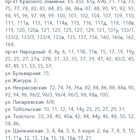
пр-кт Красного Знамени: 65, 65г, 65у, 69б, 71, 71а, 73,
75, 77, 78, 82, 83, 84, 85, 86, 86а, 87, 88, 90, 91, 92, 93,
94, 95, 96, 97, 98, 99, 100, 101, 102, 104, 107, 109, 110,
111, 111а, 113, 114, 114а, 115, 116, 117д, 118, 118в,
119, 120, 120а, 121, 123, 125, 127, 129, 131, 131у, 133/1,
133/2, 133/3, 133/4, 133в, 135, 137, 156, 160, 160а, 162,
164;
пр-кт Народный: 4, 4у, 6, 11, 11б, 11в, 15, 17, 19, 19у,
23, 25, 27, 27а, 27б, 31, 33, 35, 37, 39, 41, 43, 43/2, 45,
47, 49, 51, 53, 55, 57;
ул. Бульварная: 15;
ул. Жигура: 3;
ул. Некрасовская: 72, 74, 76, 76а, 82, 84, 86, 88, 88а, 90,
92, 94, 96, 96/2, 96/3, 96/4, 96/5, 98, 98а, 100;
ул. Писаревская: 6/8;
ул. Тобольская: 10, 11, 12, 14, 14у, 23, 25, 27, 29, 31;
ул. Толстого: 32, 38, 40, 40а, 42, 44, 44у, 46, 48, 50, 52,
54, 86,
ул. Шилкинская: 3, 4, 4в, 5, 6, 6 корп. 2, 6а, 7, 8, 9, 10,
11, 11а, 12, 13, 13а, 15, 16, 16а, 19, 21;