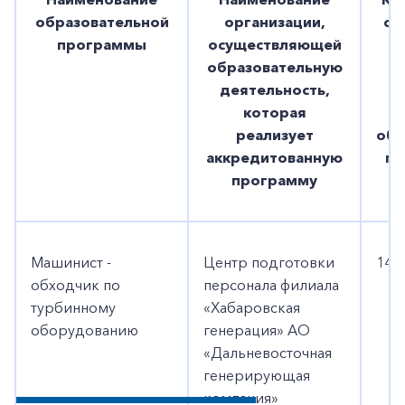
образовательной
организации,
сп
программы
осуществляющей
н
образовательную
п
деятельность,
которая
со
реализует
обр
аккредитованную
пр
программу
Машинист -
Центр подготовки
140
обходчик по
персонала филиала
турбинному
«Хабаровская
оборудованию
генерация» АО
«Дальневосточная
генерирующая
компания»