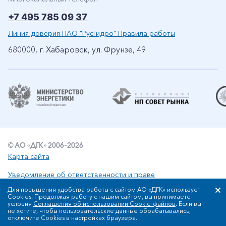
+7 495 785 09 37
Линия доверия ПАО "РусГидро" Правила работы
680000, г. Хабаровск, ул. Фрунзе, 49
© АО «ДГК» 2006-2026
Карта сайта
Уведомление об ответственности и праве
интеллектуальной собственности
Для повышения удобства работы с сайтом АО «ДГК» использует
Политика АО «ДГК» в отношении обработки персональных
Cookies. Продолжая работу с нашим сайтом, вы принимаете
условия
Соглашения об использовании Cookie-файлов
. Если вы
данных
не хотите, чтобы пользовательские данные обрабатывались,
Сообщить об ошибке: ctrl+enter
отключите Cookies в настройках браузера.