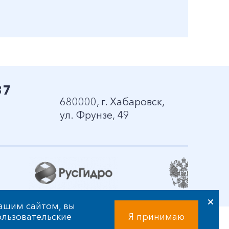
37
680000, г. Хабаровск,
ул. Фрунзе, 49
нашим сайтом, вы
пользовательские
Я принимаю
ственности и праве интеллектуальной собственности