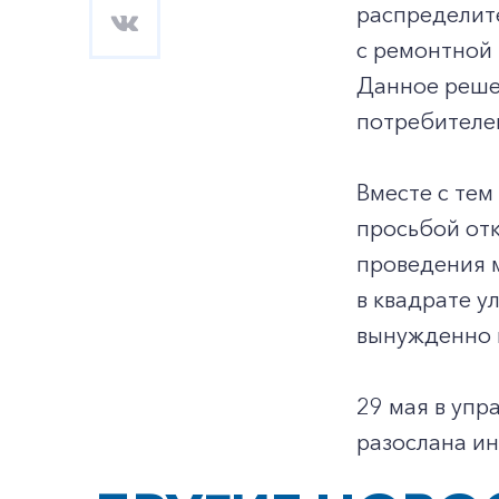
распределит
с ремонтной 
Данное реше
потребителе
Вместе с те
просьбой отк
проведения м
в квадрате у
вынужденно 
29 мая в уп
разослана и