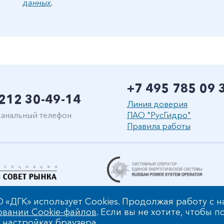
данных
.
+7 495 785 09 
212 30-49-14
Линия доверия
анальный телефон
ПАО "РусГидро"
Правила работы
 «ДГК» использует Cookies. Продолжая работу с 
овании Cookie-файлов
. Если вы не хотите, чтобы 
Уведомление об ответ
 настройках браузера.